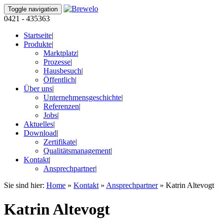
Toggle navigation
0421 - 435363
Startseite
|
Produkte
|
Marktplatz
|
Prozesse
|
Hausbesuch
|
Öffentlich
|
Über uns
|
Unternehmensgeschichte
|
Referenzen
|
Jobs
|
Aktuelles
|
Download
|
Zertifikate
|
Qualitätsmanagement
|
Kontakt
|
Ansprechpartner
|
Sie sind hier:
Home
»
Kontakt
»
Ansprechpartner
»
Katrin Altevogt
Katrin Altevogt