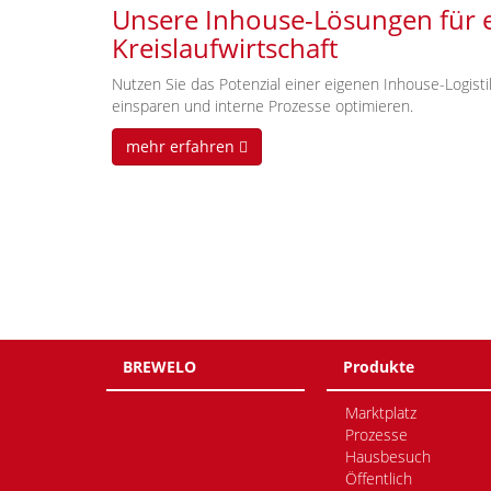
Unsere Inhouse-Lösungen für 
Kreislaufwirtschaft
Nutzen Sie das Potenzial einer eigenen Inhouse-Logist
einsparen und interne Prozesse optimieren.
mehr erfahren
BREWELO
Produkte
Marktplatz
Prozesse
Hausbesuch
Öffentlich