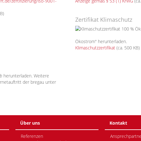
t.de/zertifizierung/iso-9001-
Anzeige gemäß § 53 (1) KrWG
(ca
B)
Zertifikat Klimaschutz
Ökostrom" herunterladen.
Klimaschutzzertifikat
(ca. 500 KB)
eb
herunterladen. Weitere
rnetauftritt der bregau unter
Über uns
Kontakt
Referenzen
Ansprechpartne