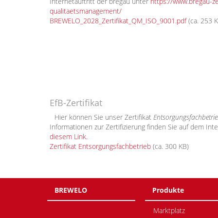
Internetauftritt der bregau unter
https://www.bregau-zer
qualitaetsmanagement/
BREWELO_2028_Zertifikat_QM_ISO_9001.pdf
(ca. 253 K
EfB-Zertifikat
Hier können Sie unser Zertifikat
Entsorgungsfachbetri
Informationen zur Zertifizierung finden Sie auf dem Inte
diesem Link.
Zertifikat Entsorgungsfachbetrieb
(ca. 300 KB)
BREWELO
Produkte
Marktplatz