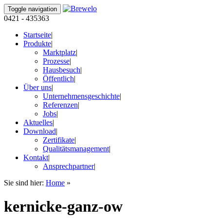
Toggle navigation
0421 - 435363
Startseite
|
Produkte
|
Marktplatz
|
Prozesse
|
Hausbesuch
|
Öffentlich
|
Über uns
|
Unternehmensgeschichte
|
Referenzen
|
Jobs
|
Aktuelles
|
Download
|
Zertifikate
|
Qualitätsmanagement
|
Kontakt
|
Ansprechpartner
|
Sie sind hier:
Home
»
kernicke-ganz-ow